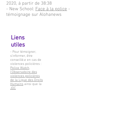
2020, à partir de 38:38
- New School:
Face à la police
-
témoignage sur Alohanews
Liens
utiles
- Pour témoigner,
s'informer, être
conseillé.e en cas de
violences policières :
Police Watch,
l'Observatoire des
violences policières
de la Ligue des Droits
Humains
ainsi que la
JOC
- Cabinets d'avocats :
Progress Lawyers
Network
,
Quartier des
libertés
- Dénoncer des abus
sur mineurs,
s'adresser également
au
Délégué Général
aux Droits de l'Enfant