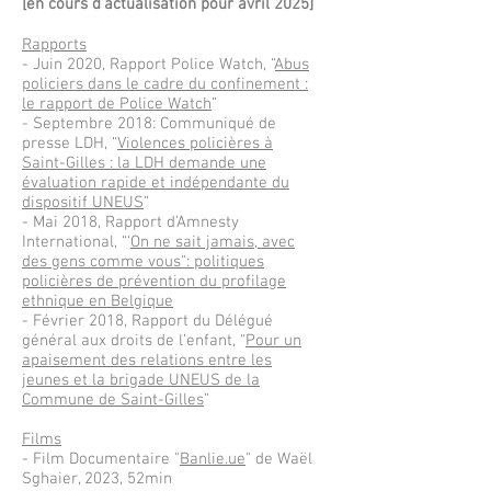
[en cours d'actualisation pour avril 2025]
Rapports
- Juin 2020, Rapport Police Watch, “
Abus
policiers dans le cadre du confinement :
le rapport de Police Watch
”
- Septembre 2018: Communiqué de
presse LDH, “
Violences policières à
Saint-Gilles : la LDH demande une
évaluation rapide et indépendante du
dispositif UNEUS
”
- Mai 2018, Rapport d’Amnesty
International, “‘
On ne sait jamais, avec
des gens comme vous": politiques
policières de prévention du profilage
ethnique en Belgique
- Février 2018, Rapport du Délégué
général aux droits de l’enfant, “
Pour un
apaisement des relations entre les
jeunes et la brigade UNEUS de la
Commune de Saint-Gilles
”
Films
- Film Documentaire "
Banlie.ue
" de Waël
Sghaier, 2023, 52min