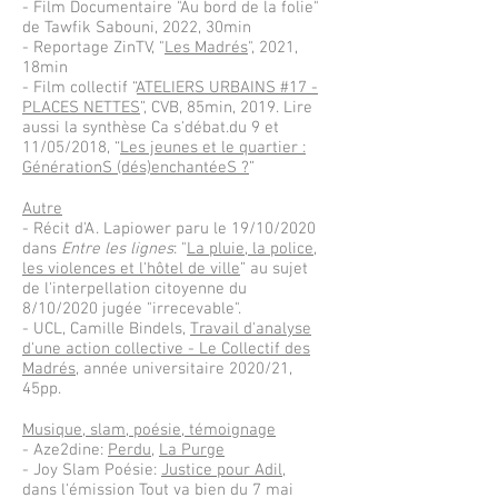
- Film Documentaire "Au bord de la folie"
de Tawfik Sabouni, 2022, 30min
- Reportage ZinTV, "
Les Madrés
", 2021,
18min
- Film collectif “
ATELIERS URBAINS #17 -
PLACES NETTES
”, CVB, 85min, 2019. Lire
aussi la synthèse Ca s'débat.du 9 et
11/05/2018, “
Les jeunes et le quartier :
GénérationS (dés)enchantéeS ?
”
Autre
- Récit d'A. Lapiower paru le 19/10/2020
dans
Entre les lignes
: "
La pluie, la police,
les violences et l'hôtel de ville
​” au sujet
de l'interpellation citoyenne du
8/10/2020 jugée "irrecevable".
- UCL, Camille Bindels,
Travail d'analyse
d'une action collective - Le Collectif des
Madrés
, année universitaire 2020/21,
45pp.
Musique, slam, poésie, témoignage
- Aze2dine:
Perdu
,
La Purge
- Joy Slam Poésie:
Justice pour Adil,
dans l'émission Tout va bien du 7 mai